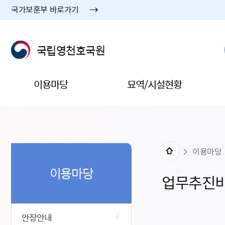
국가보훈부 바로가기
국립영천호국원
이용마당
묘역/시설현황
이용마당
이용마당
업무추진
안장안내