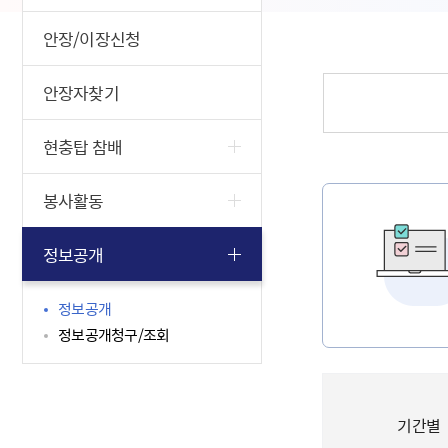
안장/이장신청
안장자찾기
현충탑 참배
봉사활동
정보공개
정보공개
정보공개청구/조회
기간별