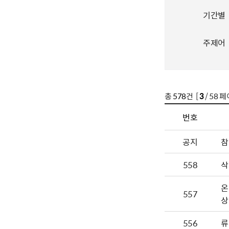
기간별
주제어
총
578
건 [
3
/ 58 페
번호
공지
참
558
삭
온
557
상
556
류