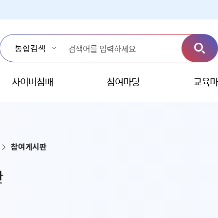
사이버참배
참여마당
교육마
참여게시판
판