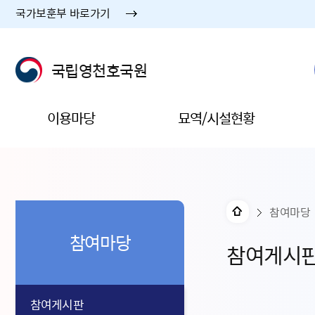
국가보훈부 바로가기
국립영천호국원
이용마당
묘역/시설현황
참여마당
참여마당
참여게시
참여게시판