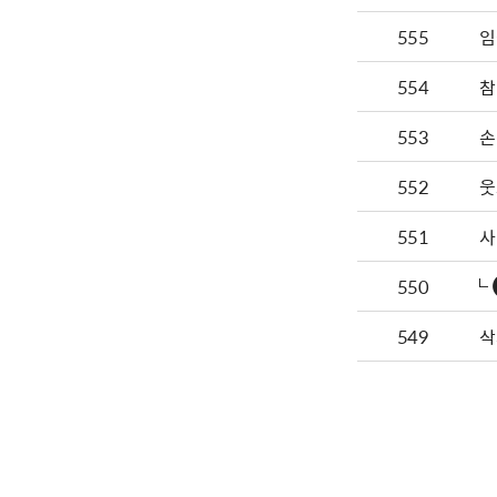
555
임철
554
참
553
손
552
웃
551
사
550
549
삭