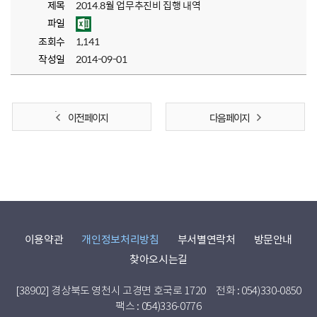
제목
2014.8월 업무추진비 집행 내역
파일
조회수
1,141
작성일
2014-09-01
이전 페이지
다음 페이지
이용약관
개인정보처리방침
부서별연락처
방문안내
찾아오시는길
[38902] 경상북도 영천시 고경면 호국로 1720
전화 : 054)330-0850
팩스 : 054)336-0776