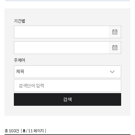
기간별
주제어
검색
총
103
건 [
8
/ 11 페이지 ]