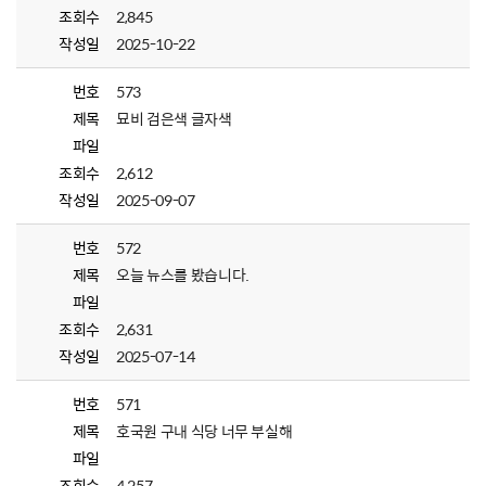
조회수
2,845
작성일
2025-10-22
번호
573
제목
묘비 검은색 글자색
파일
조회수
2,612
작성일
2025-09-07
번호
572
제목
오늘 뉴스를 봤습니다.
파일
조회수
2,631
작성일
2025-07-14
번호
571
제목
호국원 구내 식당 너무 부실해
파일
조회수
4,257