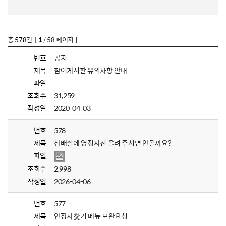
총
578
건 [
1
/ 58 페이지 ]
번호
공지
제목
참여게시판 유의사항 안내
파일
조회수
31,259
작성일
2020-04-03
번호
578
제목
참배실에 영정사진 올려 주시면 안될까요?
파일
조회수
2,998
작성일
2026-04-06
번호
577
제목
안장자찿기 메뉴 보완요청