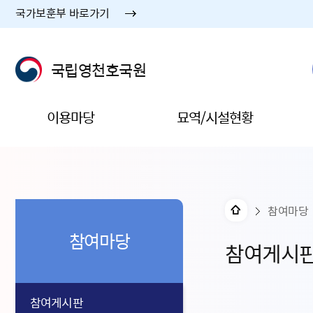
국가보훈부 바로가기
국립영천호국원
이용마당
묘역/시설현황
참여마당
참여마당
참여게시
참여게시판