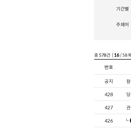
기간별
주제어
총
578
건 [
16
/ 58 
번호
공지
참
428
당
427
관
426