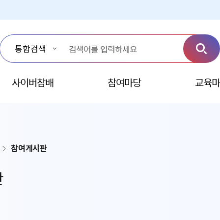
사이버참배
참여마당
교육마
참여게시판
판