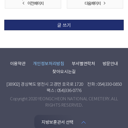
이전 페이지
다음 페이지
글 쓰기
이용약관
개인정보처리방침
부서별연락처
방문안내
찾아오시는길
[38902] 경상북도 영천시 고경면 호국로 1720
전화 : 054)330-0850
팩스 : 054)336-0776
Copyright 2020 YEONGCHEON NATIONAL CEMETERY. ALL
RIGHTS RESERVED.
지방보훈관서 선택