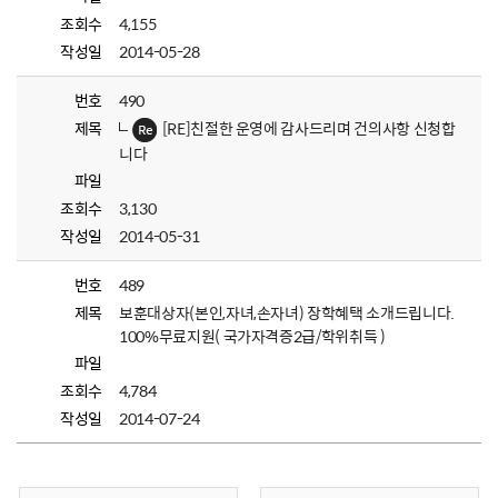
조회수
4,155
작성일
2014-05-28
번호
490
제목
[RE]친절한 운영에 감사드리며 건의사항 신청합
니다
파일
조회수
3,130
작성일
2014-05-31
번호
489
제목
보훈대상자(본인,자녀,손자녀) 장학혜택 소개드립니다.
100%무료지원( 국가자격증2급/학위취득 )
파일
조회수
4,784
작성일
2014-07-24