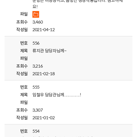
분향은 비정상이고, 음향만 정상작동됩니다. 참고하세
요!
파일
조회수
3,460
작성일
2021-04-12
번호
556
제목
류지관 담당자님께~
파일
조회수
3,216
작성일
2021-02-18
번호
555
제목
임철우 담담관님께..............!
파일
조회수
3,307
작성일
2021-01-02
번호
554