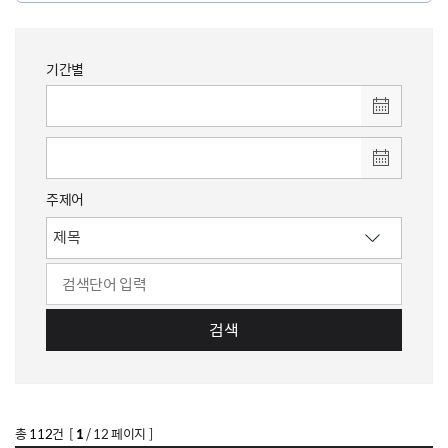
기간별
주제어
검색
총
112
건 [
1
/ 12 페이지 ]