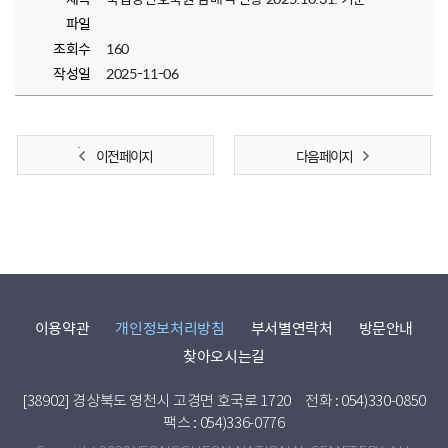
파일
조회수
160
작성일
2025-11-06
이전 페이지
다음 페이지
이용약관
개인정보처리방침
부서별연락처
방문안내
찾아오시는길
[38902] 경상북도 영천시 고경면 호국로 1720
전화 : 054)330-0850
팩스 : 054)336-0776