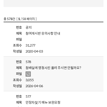
총
578
건 [
1
/ 58 페이지 ]
번호
공지
제목
참여게시판 유의사항 안내
파일
조회수
31,277
작성일
2020-04-03
번호
578
제목
참배실에 영정사진 올려 주시면 안될까요?
파일
조회수
3,055
작성일
2026-04-06
번호
577
제목
안장자찿기 메뉴 보완요청