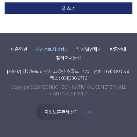
글 쓰기
이용약관
개인정보처리방침
부서별연락처
방문안내
찾아오시는길
[38902] 경상북도 영천시 고경면 호국로 1720
전화 : 054)330-0850
팩스 : 054)336-0776
Copyright 2020 YEONGCHEON NATIONAL CEMETERY. ALL
RIGHTS RESERVED.
지방보훈관서 선택