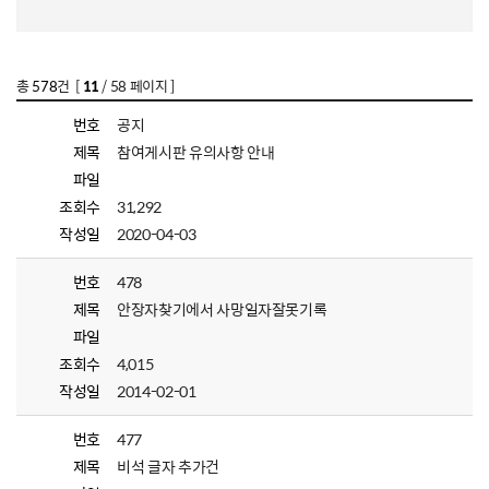
총
578
건 [
11
/ 58 페이지 ]
번호
공지
제목
참여게시판 유의사항 안내
파일
조회수
31,292
작성일
2020-04-03
번호
478
제목
안장자찾기에서 사망일자잘못기록
파일
조회수
4,015
작성일
2014-02-01
번호
477
제목
비석 글자 추가건