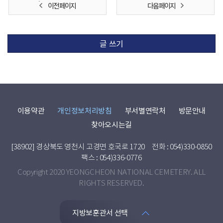
이전 페이지
다음 페이지
글 쓰기
이용약관
개인정보처리방침
부서별연락처
방문안내
찾아오시는길
[38902] 경상북도 영천시 고경면 호국로 1720
전화 : 054)330-0850
팩스 : 054)336-0776
Copyright 2020 YEONGCHEON NATIONAL CEMETERY. ALL
RIGHTS RESERVED.
지방보훈관서 선택