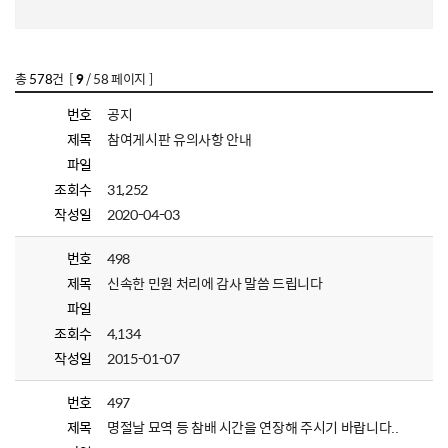
총
578
건 [
9
/ 58 페이지 ]
번호
공지
제목
참여게시판 유의사항 안내
파일
조회수
31,252
작성일
2020-04-03
번호
498
제목
신속한 민원 처리에 감사 말씀 드립니다
파일
조회수
4,134
작성일
2015-01-07
번호
497
제목
명절날 묘역 등 참배 시간을 연장해 주시기 바랍니다..