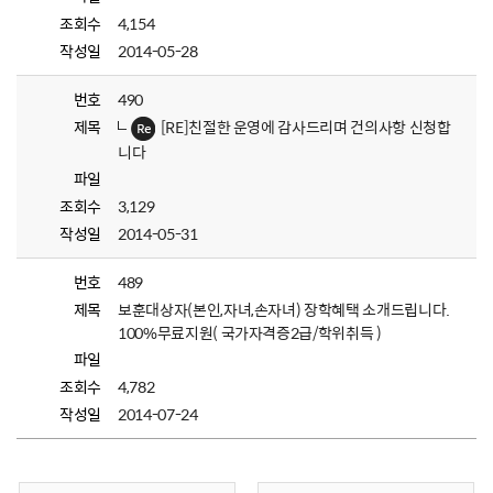
조회수
4,154
작성일
2014-05-28
번호
490
제목
[RE]친절한 운영에 감사드리며 건의사항 신청합
니다
파일
조회수
3,129
작성일
2014-05-31
번호
489
제목
보훈대상자(본인,자녀,손자녀) 장학혜택 소개드립니다.
100%무료지원( 국가자격증2급/학위취득 )
파일
조회수
4,782
작성일
2014-07-24