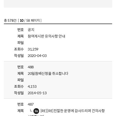
총
578
건 [
10
/ 58 페이지 ]
번호
공지
제목
참여게시판 유의사항 안내
파일
조회수
31,259
작성일
2020-04-03
번호
488
제목
20일참배신청을 취소합니다
파일
조회수
4,153
작성일
2014-05-13
번호
487
제목
[RE][RE]친절한 운영에 감사드리며 건의사항