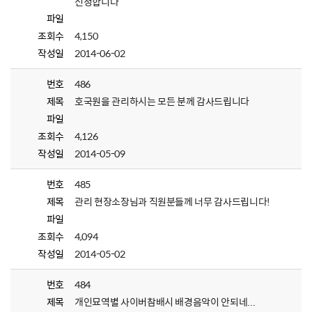
신청합니다
파일
조회수
4,150
작성일
2014-06-02
번호
486
제목
호국원을 관리하시는 모든 분께 감사드립니다
파일
조회수
4,126
작성일
2014-05-09
번호
485
제목
관리 현장소장님과 직원분들께 너무 감사드립니다!
파일
조회수
4,094
작성일
2014-05-02
번호
484
제목
개인묘역별 사이버참배시 배경음악이 안되네...