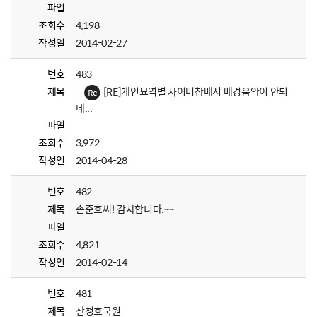
파일
조회수
4,198
작성일
2014-02-27
번호
483
제목
[RE]개인묘역별 사이버참배시 배경음악이 안되
네...
파일
조회수
3,972
작성일
2014-04-28
번호
482
제목
손준호씨! 감사합니다.~~
파일
조회수
4,821
작성일
2014-02-14
번호
481
제목
산청호국원