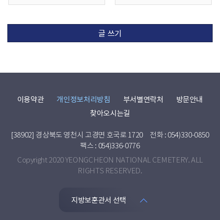
글 쓰기
이용약관
개인정보처리방침
부서별연락처
방문안내
찾아오시는길
[38902] 경상북도 영천시 고경면 호국로 1720
전화 : 054)330-0850
팩스 : 054)336-0776
Copyright 2020 YEONGCHEON NATIONAL CEMETERY. ALL
RIGHTS RESERVED.
지방보훈관서 선택