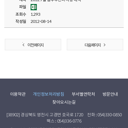
파일
조회수
1,293
작성일
2012-08-14
이전 페이지
다음 페이지
이용약관
개인정보처리방침
부서별연락처
방문안내
찾아오시는길
[38902] 경상북도 영천시 고경면 호국로 1720
전화 : 054)330-0850
팩스 : 054)336-0776