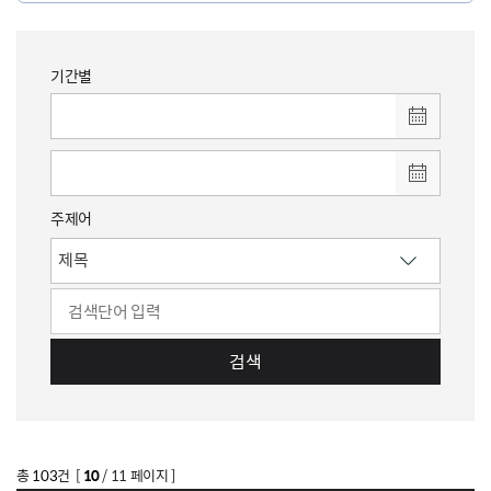
기간별
주제어
검색
총
103
건 [
10
/ 11 페이지 ]