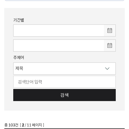
기간별
주제어
검색
총
103
건 [
2
/ 11 페이지 ]