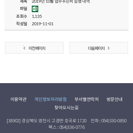
제목
2019년 10월 업무추진비 집행 내역
파일
조회수
1,135
작성일
2019-11-01
이전 페이지
다음 페이지
이용약관
개인정보처리방침
부서별연락처
방문안내
찾아오시는길
[38902] 경상북도 영천시 고경면 호국로 1720
전화 : 054)330-0850
팩스 : 054)336-0776