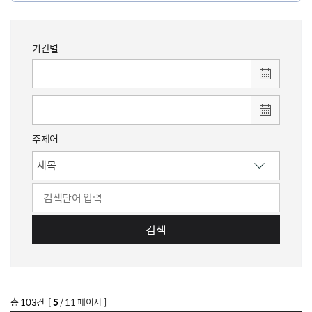
기간별
주제어
검색
총
103
건 [
5
/ 11 페이지 ]