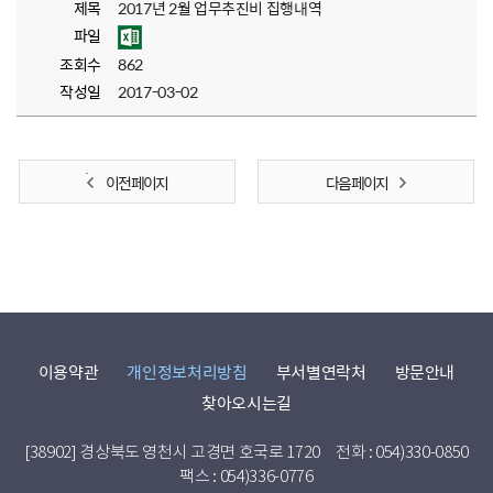
제목
2017년 2월 업무추진비 집행내역
파일
조회수
862
작성일
2017-03-02
이전 페이지
다음 페이지
이용약관
개인정보처리방침
부서별연락처
방문안내
찾아오시는길
[38902] 경상북도 영천시 고경면 호국로 1720
전화 : 054)330-0850
팩스 : 054)336-0776