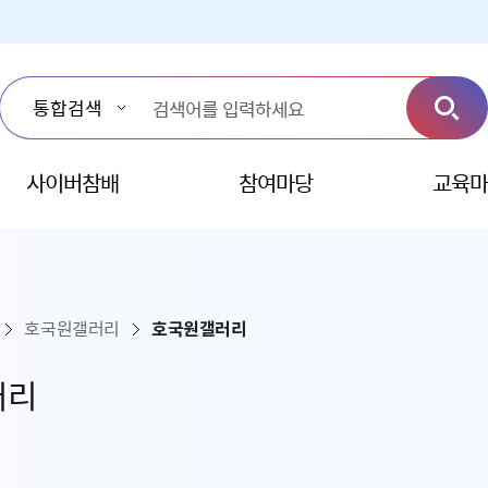
사이버참배
참여마당
교육마
호국원갤러리
호국원갤러리
러리