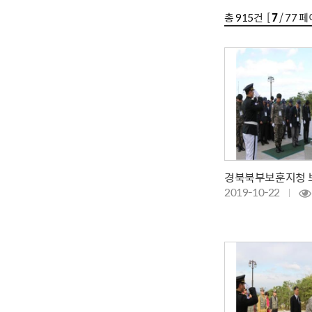
총
915
건 [
7
/ 77 페
경북북부보훈지청 
2019-10-22