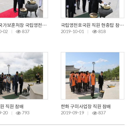
박삼득 국가보훈처장 국립영천호국원 방문
국립영천호국원 직원 현충탑 참배 및 무연고 묘소 돌보기
0-02
837
2019-10-01
818
스원 직원 참배
한화 구미사업장 직원 참배
9-20
793
2019-09-19
837