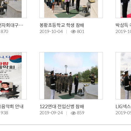
대한민국월남전참전자회대구광역시수성구지회 참배
봉황초등학교 학생 참배
870
2019-10-04
801
2019-1
국음악회 안내
122연대 전입신병 참배
LIG넥
938
2019-09-24
859
2019-0