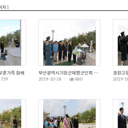
이지 ]
보훈가족 참배
부산광역시기장군재향군인회 참배
경원고등
759
2019-10-18
860
2019-1