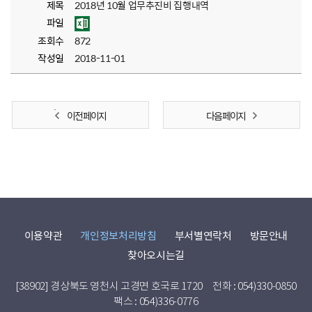
제목
2018년 10월 업무추진비 집행내역
파일
조회수
872
작성일
2018-11-01
이전 페이지
다음 페이지
이용약관
개인정보처리방침
부서별연락처
방문안내
찾아오시는길
[38902] 경상북도 영천시 고경면 호국로 1720
전화 : 054)330-0850
팩스 : 054)336-0776