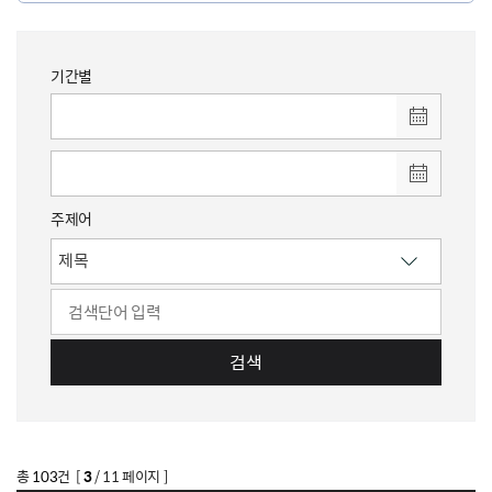
기간별
주제어
검색
총
103
건 [
3
/ 11 페이지 ]