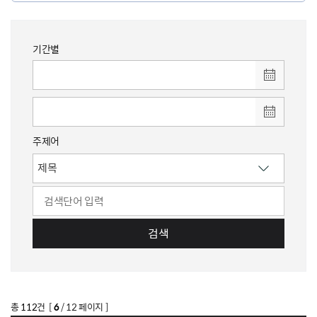
기간별
주제어
검색
총
112
건 [
6
/ 12 페이지 ]