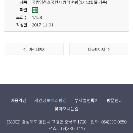
제목
국립영천호국원 내방객 현황(17.10월말 기준)
파일
조회수
1,158
작성일
2017-11-01
이전 페이지
다음 페이지
이용약관
개인정보처리방침
부서별연락처
방문안내
찾아오시는길
[38902] 경상북도 영천시 고경면 호국로 1720
전화 : 054)330-0850
팩스 : 054)336-0776