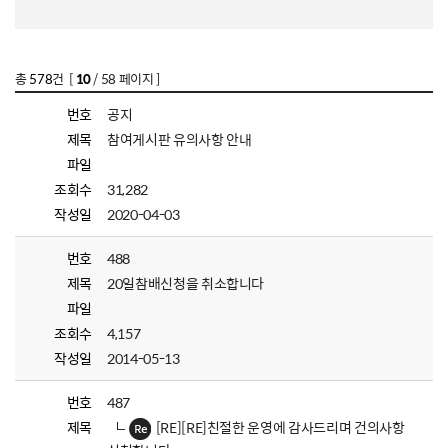
총
578
건 [
10
/ 58 페이지 ]
번호
공지
제목
참여게시판 유의사항 안내
파일
조회수
31,282
작성일
2020-04-03
번호
488
제목
20일참배신청을 취소합니다
파일
조회수
4,157
작성일
2014-05-13
번호
487
제목
[RE][RE]친절한 운영에 감사드리며 건의사항