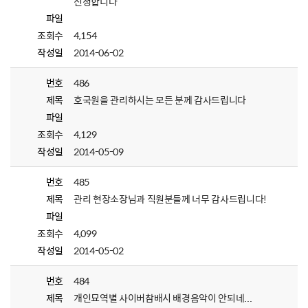
신청합니다
파일
조회수
4,154
작성일
2014-06-02
번호
486
제목
호국원을 관리하시는 모든 분께 감사드립니다
파일
조회수
4,129
작성일
2014-05-09
번호
485
제목
관리 현장소장님과 직원분들께 너무 감사드립니다!
파일
조회수
4,099
작성일
2014-05-02
번호
484
제목
개인묘역별 사이버참배시 배경음악이 안되네...