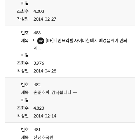
파일
조회수
4,203
작성일
2014-02-27
번호
483
제목
[RE]개인묘역별 사이버참배시 배경음악이 안되
네...
파일
조회수
3,976
작성일
2014-04-28
번호
482
제목
손준호씨! 감사합니다.~~
파일
조회수
4,823
작성일
2014-02-14
번호
481
제목
산청호국원