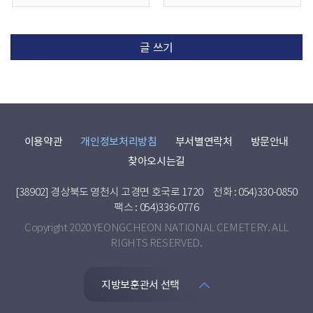
글 쓰기
이용약관
개인정보처리방침
부서별연락처
방문안내
찾아오시는길
[38902] 경상북도 영천시 고경면 호국로 1720
전화 : 054)330-0850
팩스 : 054)336-0776
Copyright 2020 YEONGCHEON NATIONAL CEMETERY. ALL
RIGHTS RESERVED.
지방보훈관서 선택