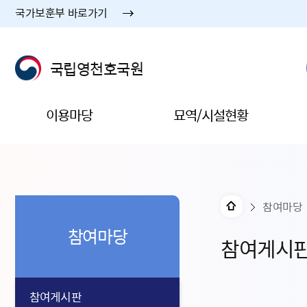
국가보훈부 바로가기
국립영천호국원
이용마당
묘역/시설현황
참여마당
참여마당
참여게시
참여게시판