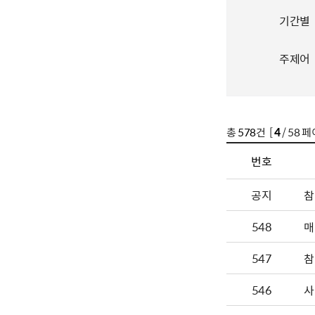
기간별
주제어
총
578
건 [
4
/ 58 페
번호
공지
참
548
매
547
참
546
사