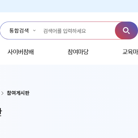
사이버참배
참여마당
교육마
참여게시판
판