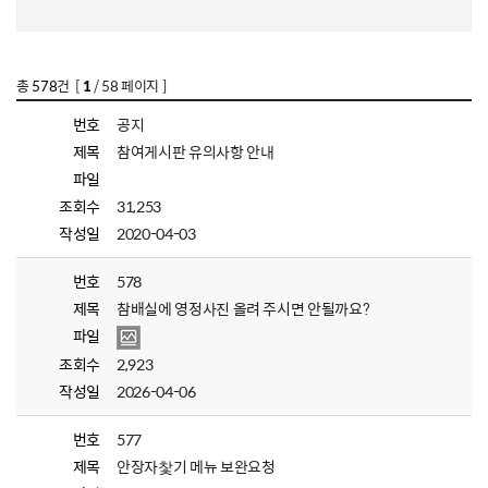
총
578
건 [
1
/ 58 페이지 ]
번호
공지
제목
참여게시판 유의사항 안내
파일
조회수
31,253
작성일
2020-04-03
번호
578
제목
참배실에 영정사진 올려 주시면 안될까요?
파일
조회수
2,923
작성일
2026-04-06
번호
577
제목
안장자찿기 메뉴 보완요청