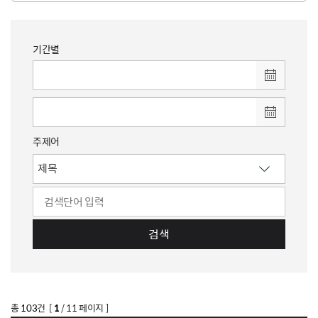
기간별
주제어
검색
총
103
건 [
1
/ 11 페이지 ]