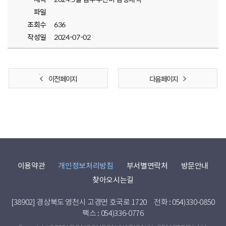
파일
조회수
636
작성일
2024-07-02
이전 페이지
다음 페이지
이용약관
개인정보처리방침
부서별연락처
방문안내
찾아오시는길
[38902] 경상북도 영천시 고경면 호국로 1720
전화 : 054)330-0850
팩스 : 054)336-0776