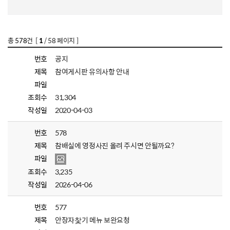
총
578
건 [
1
/ 58 페이지 ]
번호
공지
제목
참여게시판 유의사항 안내
파일
조회수
31,304
작성일
2020-04-03
번호
578
제목
참배실에 영정사진 올려 주시면 안될까요?
파일
조회수
3,235
작성일
2026-04-06
번호
577
제목
안장자찿기 메뉴 보완요청