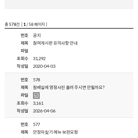
총
578
건 [
1
/ 58 페이지 ]
번호
공지
제목
참여게시판 유의사항 안내
파일
조회수
31,292
작성일
2020-04-03
번호
578
제목
참배실에 영정사진 올려 주시면 안될까요?
파일
조회수
3,161
작성일
2026-04-06
번호
577
제목
안장자찿기 메뉴 보완요청