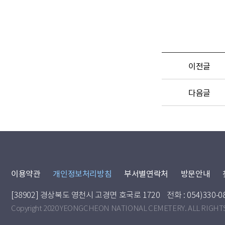
이전글
다음글
이용약관
개인정보처리방침
부서별연락처
방문안내
[38902] 경상북도 영천시 고경면 호국로 1720
전화 : 054)330-0
Copyright 2020 YEONGCHEON NATIONAL CEMETERY. ALL RIGHT