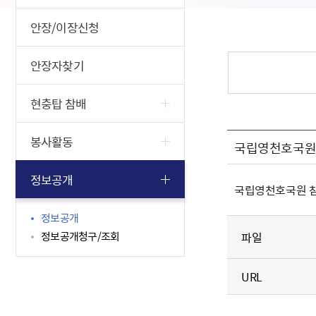
안장/이장신청
안장자찾기
현충탑 참배
봉사활동
국립영천호국원 참
정보공개
국립영천호국원 참배객
정보공개
정보공개청구/조회
파일
URL