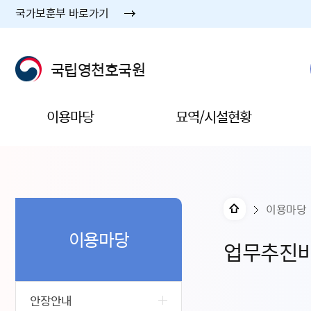
국가보훈부 바로가기
국립영천호국원
이용마당
묘역/시설현황
이용마당
이용마당
업무추진
안장안내