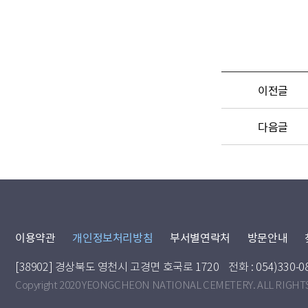
이전글
다음글
이용약관
개인정보처리방침
부서별연락처
방문안내
[38902] 경상북도 영천시 고경면 호국로 1720
전화 : 054)330-0
Copyright 2020 YEONGCHEON NATIONAL CEMETERY. ALL RIGHT