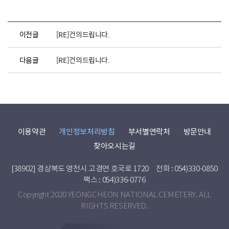
이전글
[RE]건의드립니다.
다음글
[RE]건의드립니다.
이용약관
개인정보처리방침
부서별연락처
방문안내
찾아오시는길
[38902] 경상북도 영천시 고경면 호국로 1720
전화 : 054)330-0850
팩스 : 054)336-0776
Copyright 2020 YEONGCHEON NATIONAL CEMETERY. ALL
RIGHTS RESERVED.