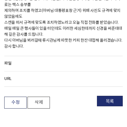
료는 팩스 송부를
제의하여 조치를 하였고(아버님 대통령표창 근거) 위패 사진도 규격에 맞지
않았음에도
스캔을 떠서 규격에 맞도록 조치하였노라고 오늘 직접 전화를 받았습니다.
매일 매일 큰 행사들이 있을 터인데도 이러한 세심한데까지 신경을 써준데대
해 깊은 감사를 드림니다.
다시 아버님을 뵈러갈때 류시관님께 따뜻한 커피 한잔 대접해 올리겠습니다.
감사 합니다.
파일
URL
목록
수정
삭제