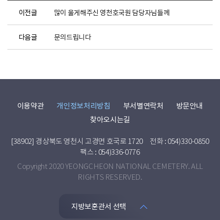
이전글
많이 울게해주신 영천호국원 담당자님들께
다음글
문의드립니다
이용약관
개인정보처리방침
부서별연락처
방문안내
찾아오시는길
[38902] 경상북도 영천시 고경면 호국로 1720
전화 : 054)330-0850
팩스 : 054)336-0776
Copyright 2020 YEONGCHEON NATIONAL CEMETERY. ALL
RIGHTS RESERVED.
지방보훈관서 선택