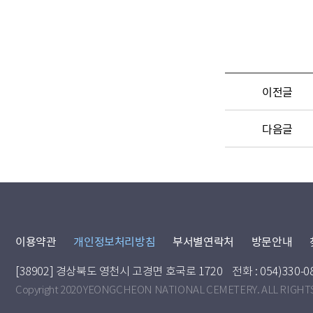
이전글
다음글
이용약관
개인정보처리방침
부서별연락처
방문안내
[38902] 경상북도 영천시 고경면 호국로 1720
전화 : 054)330-0
Copyright 2020 YEONGCHEON NATIONAL CEMETERY. ALL RIGHT