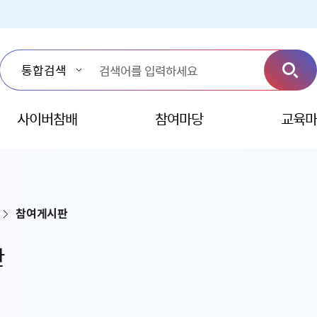
사이버참배
참여마당
교육마
참여게시판
판