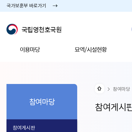
국가보훈부 바로가기
국립영천호국원
이용마당
묘역/시설현황
참여마당
참여마당
참여게시
참여게시판