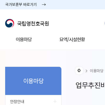
국가보훈부 바로가기
국립영천호국원
이용마당
묘역/시설현황
이용마당
이용마당
업무추진
안장안내