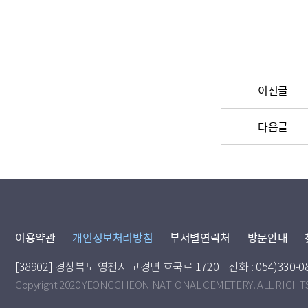
이전글
다음글
이용약관
개인정보처리방침
부서별연락처
방문안내
[38902] 경상북도 영천시 고경면 호국로 1720
전화 : 054)330-0
Copyright 2020 YEONGCHEON NATIONAL CEMETERY. ALL RIGHT