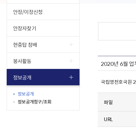
안장/이장신청
안장자찾기
현충탑 참배
봉사활동
2020년 6월
정보공개
국립영천호국원 2
정보공개
정보공개청구/조회
파일
URL