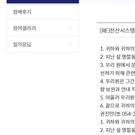
참배후기
참여갤러리
[RE]전산시스템
질의응답
1. 귀하와 귀하
2. 지난 설 명
3. 우리 원에서
선하기 위해 관련
4. 우리원은 그
향 보완과 안내 
5. 아울러 우리
6. 끝으로 귀하
권진만(☏ 054
1. 귀하와 귀하
2. 지난 설 명