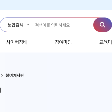
사이버참배
참여마당
교육마
참여게시판
판