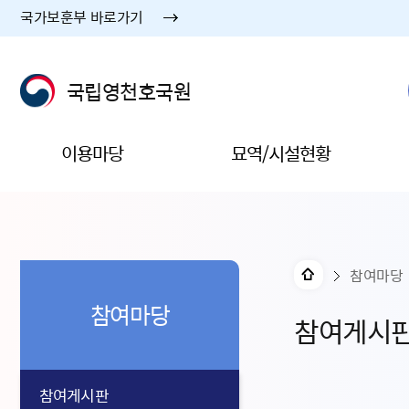
국가보훈부 바로가기
국립영천호국원
이용마당
묘역/시설현황
참여마당
참여마당
참여게시
참여게시판