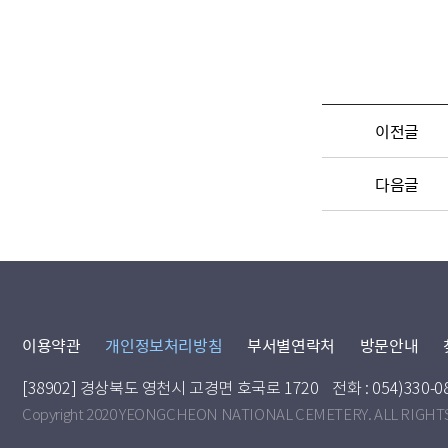
이전글
다음글
이용약관
개인정보처리방침
부서별연락처
방문안내
[38902] 경상북도 영천시 고경면 호국로 1720
전화 : 054)330-0
Copyright 2020 YEONGCHEON NATIONAL CEMETERY. ALL RIGHT