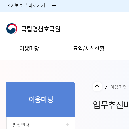
국가보훈부 바로가기
국립영천호국원
이용마당
묘역/시설현황
이용마당
이용마당
업무추진
안장안내