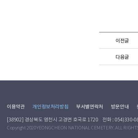
이전글
다음글
이용약관
개인정보처리방침
부서별연락처
방문안내
[38902] 경상북도 영천시 고경면 호국로 1720
전화 : 054)330-0
Copyright 2020 YEONGCHEON NATIONAL CEMETERY. ALL RIGHT