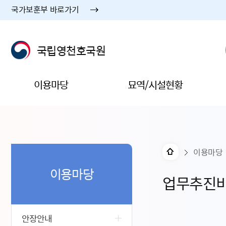
국가보훈부 바로가기
국립영천호국원
이용마당
묘역/시설현황
이용마당
이용마당
업무추진
안장안내