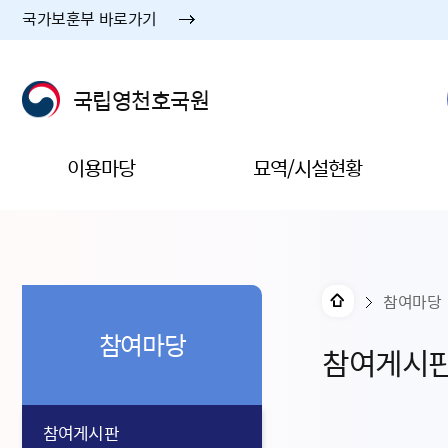
국가보훈부 바로가기
국립영천호국원
이용마당
묘역/시설현황
참여마당
참여마당
참여게시
참여게시판