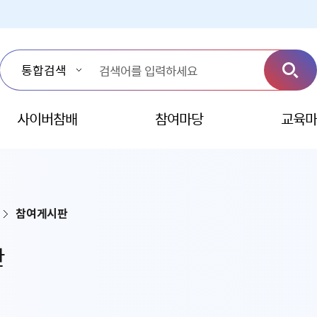
사이버참배
참여마당
교육마
참여게시판
판