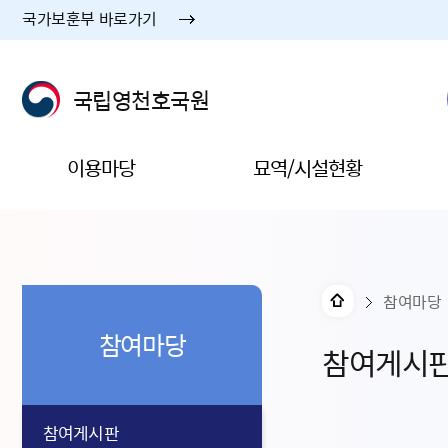
국가보훈부 바로가기
국립영천호국원
이용마당
묘역/시설현황
참여마당
참여마당
참여게시
참여게시판