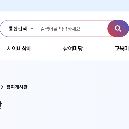
사이버참배
참여마당
교육마
참여게시판
판