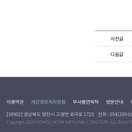
이전글
다음글
이용약관
개인정보처리방침
부서별연락처
방문안내
[38902] 경상북도 영천시 고경면 호국로 1720
전화 : 054)330-0
Copyright 2020 YEONGCHEON NATIONAL CEMETERY. ALL RIGHT