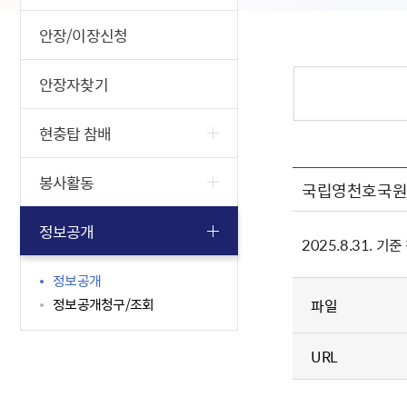
안장/이장신청
안장자찾기
현충탑 참배
봉사활동
국립영천호국원 참
정보공개
2025.8.31. 
정보공개
정보공개청구/조회
파일
URL