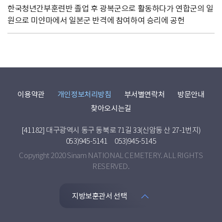
한국청년간부훈련반 졸업 후 광복군으로 활동하다가 연합군의 일
원으로 미얀마에서 일본군 반격에 참여하여 승리에 공헌
이용약관
개인정보처리방침
부서별연락처
방문안내
찾아오시는길
[41182] 대구광역시 동구 동북로 71길 33(신암동 산 27-1번지)
053)945-5141
053)945-5145
Copyright 2020 Sinam NATIONAL CEMETERY. ALL RIGHTS
RESERVED.
지방보훈관서 선택