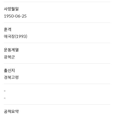
사망월일
1950-06-25
훈격
애국장(1993)
운동계열
광복군
출신지
경북고령
-
-
공적요약