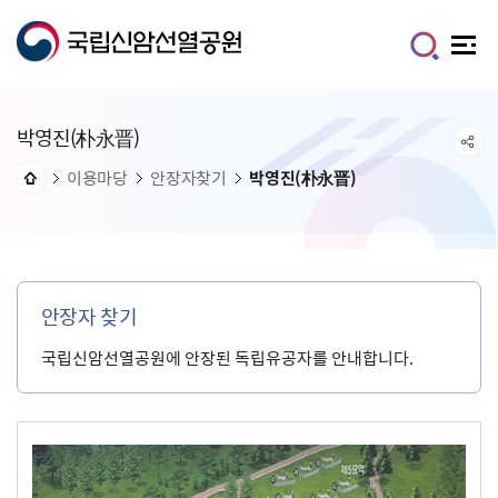
박영진(朴永晋)
이용마당
안장자찾기
박영진(朴永晋)
안장자 찾기
국립신암선열공원에 안장된 독립유공자를 안내합니다.