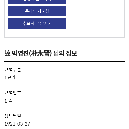
온라인 차례상
추모의 글 남기기
故 박영진(朴永晋) 님의 정보
묘역구분
1묘역
묘역번호
1-4
생년월일
1921-03-27