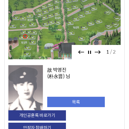
1
2
故 박영진
(朴永晋) 님
목록
개인공훈록 바로가기
안장자 참배하기