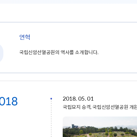
연혁
국립신암선열공원의 역사를 소개합니다.
018
2018. 05. 01
국립묘지 승격, 국립신암선열공원 개