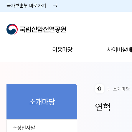
국가보훈부 바로가기
이용마당
사이버참배
소개마당
소개마당
연혁
소장인사말