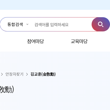
참여마당
교육마당
안장자찾기
김교훈(金敎勳)
敎勳)