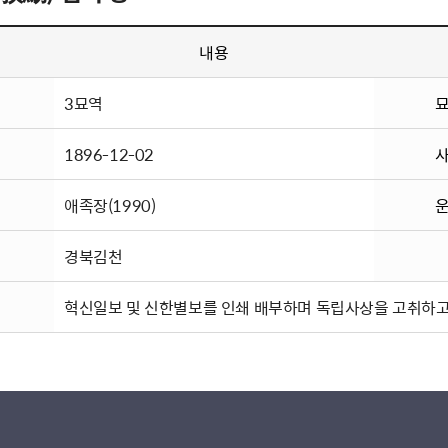
내용
3묘역
1896-12-02
애족장(1990)
경북김천
혁신일보 및 신한별보를 인쇄 배부하며 독립사상을 고취하