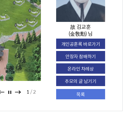
故 김교훈
(金敎勳) 님
개인공훈록 바로가기
안장자 참배하기
온라인 차례상
추모의 글 남기기
1
2
목록