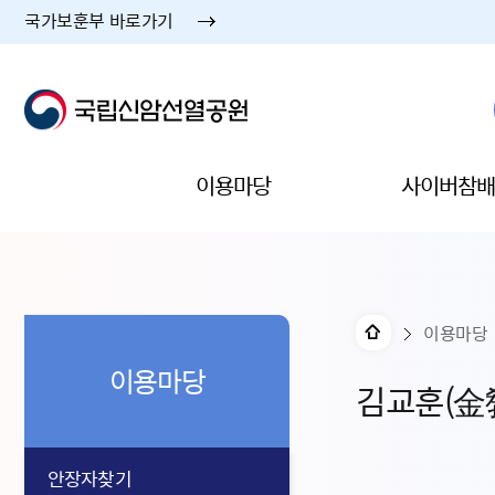
국가보훈부 바로가기
이용마당
사이버참배
이용마당
이용마당
김교훈(金
안장자찾기