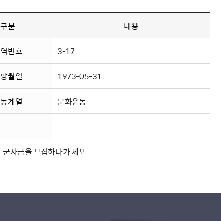
구분
내용
묘역번호
3-17
사망월일
1973-05-31
운동계열
문화운동
-
-
고 군자금을 모집하다가 체포