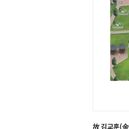
故 김교훈(金