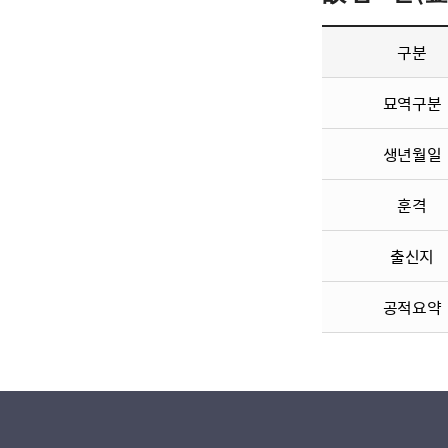
구분
묘역구분
생년월일
훈격
출신지
공적요약