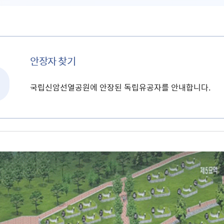
안장자 찾기
국립신암선열공원에 안장된 독립유공자를 안내합니다.