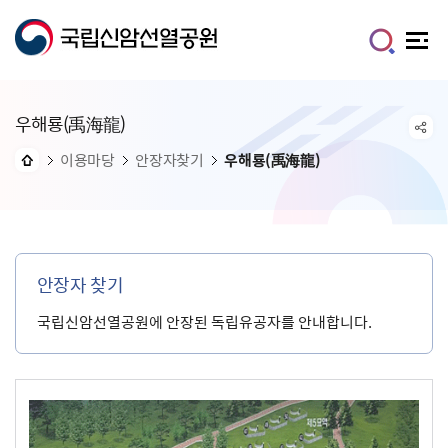
우해룡(禹海龍)
이용마당
안장자찾기
우해룡(禹海龍)
안장자 찾기
국립신암선열공원에 안장된 독립유공자를 안내합니다.