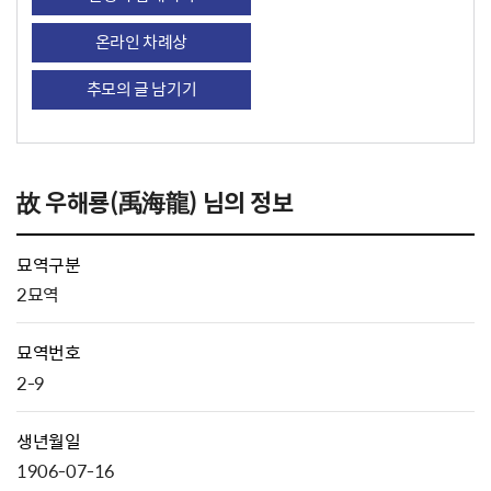
온라인 차례상
추모의 글 남기기
故 우해룡(禹海龍) 님의 정보
묘역구분
2묘역
묘역번호
2-9
생년월일
1906-07-16