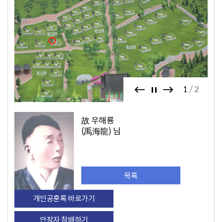
1
2
故 우해룡
(禹海龍) 님
목록
개인공훈록 바로가기
안장자 참배하기