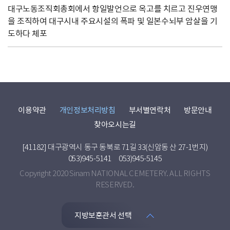
대구노동조직회총회에서 항일발언으로 옥고를 치르고 진우연맹
을 조직하여 대구시내 주요시설의 폭파 및 일본수뇌부 암살을 기
도하다 체포
이용약관
개인정보처리방침
부서별연락처
방문안내
찾아오시는길
[41182] 대구광역시 동구 동북로 71길 33(신암동 산 27-1번지)
053)945-5141
053)945-5145
Copyright 2020 Sinam NATIONAL CEMETERY. ALL RIGHTS
RESERVED.
지방보훈관서 선택