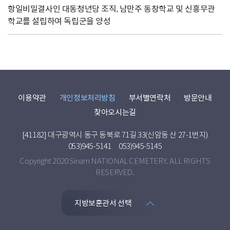
항일비밀결사인 대동청년당 조직, 남만주 동창학교 및 신흥무관
학교를 설립하여 독립군을 양성
이용약관
개인정보처리방침
부서별연락처
방문안내
찾아오시는길
[41182] 대구광역시 동구 동북로 71길 33(신암동 산 27-1번지)
053)945-5141
053)945-5145
Copyright 2020 Sinam NATIONAL CEMETERY. ALL RIGHTS
RESERVED.
지방보훈관서 선택