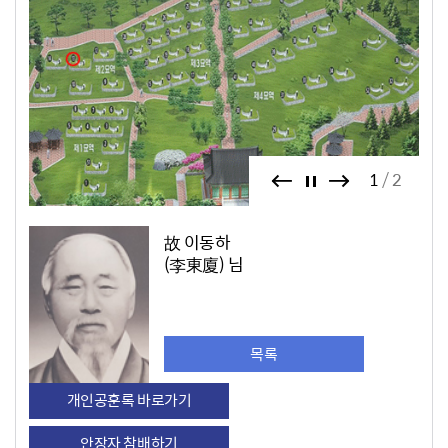
1
2
故 이동하
(李東廈) 님
목록
개인공훈록 바로가기
안장자 참배하기