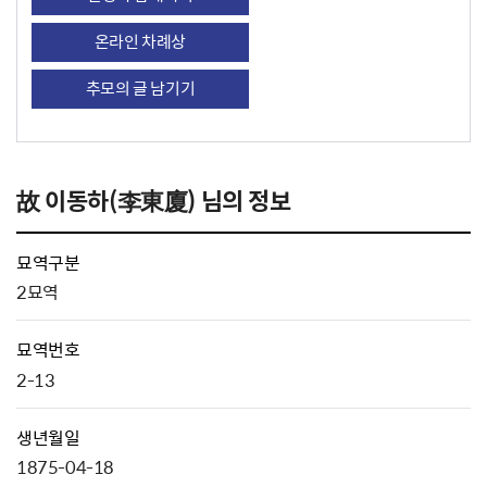
온라인 차례상
추모의 글 남기기
故 이동하(李東廈) 님의 정보
묘역구분
2묘역
묘역번호
2-13
생년월일
1875-04-18