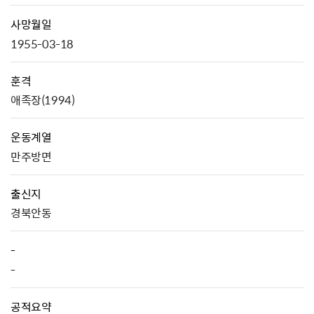
사망월일
1955-03-18
훈격
애족장(1994)
운동계열
만주방면
출신지
경북안동
-
-
공적요약