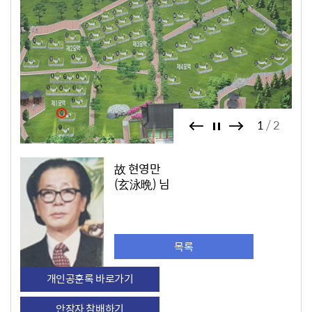
1
2
故 현영만
(玄泳晩) 님
목록
개인공훈록 바로가기
안장자 참배하기