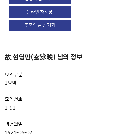
온라인 차례상
추모의 글 남기기
故 현영만(玄泳晩) 님의 정보
묘역구분
1묘역
묘역번호
1-51
생년월일
1921-05-02