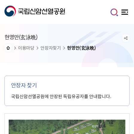
현영만(玄泳晩)
이용마당
안장자찾기
현영만(玄泳晩)
안장자 찾기
국립신암선열공원에 안장된 독립유공자를 안내합니다.