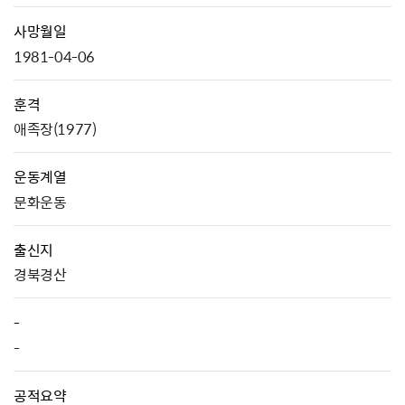
사망월일
1981-04-06
훈격
애족장(1977)
운동계열
문화운동
출신지
경북경산
-
-
공적요약