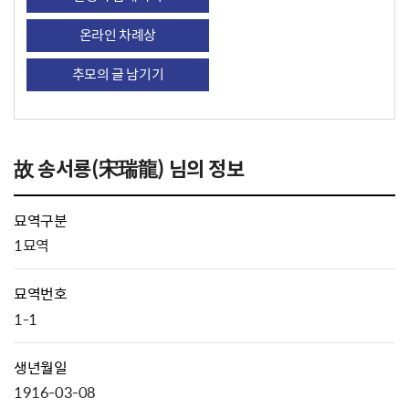
온라인 차례상
추모의 글 남기기
故 송서룡(宋瑞龍) 님의 정보
묘역구분
1묘역
묘역번호
1-1
생년월일
1916-03-08