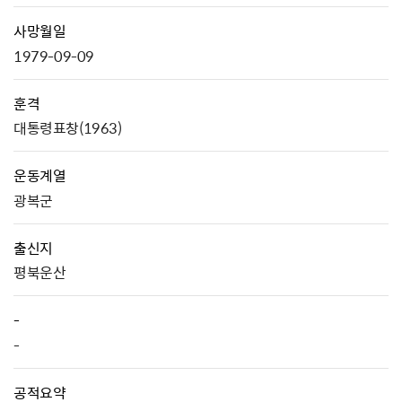
사망월일
1979-09-09
훈격
대통령표창(1963)
운동계열
광복군
출신지
평북운산
-
-
공적요약