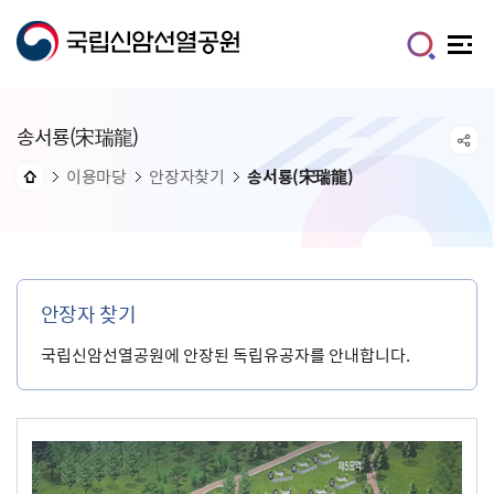
송서룡(宋瑞龍)
이용마당
안장자찾기
송서룡(宋瑞龍)
안장자 찾기
국립신암선열공원에 안장된 독립유공자를 안내합니다.