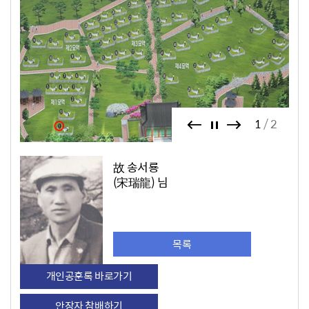
1
2
故 송서룡
(宋瑞龍) 님
목록
개인공훈록 바로가기
안장자 참배하기