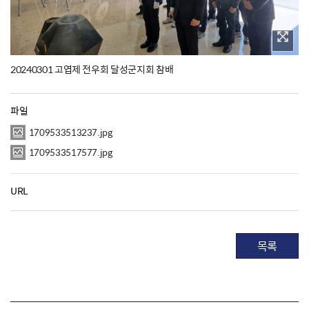
20240301 고엽제 전우회 달성군지회 참배
파일
1709533513237.jpg
1709533517577.jpg
URL
목록