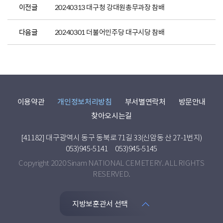
이전글
20240313 대구청 강대원총무과장 참배
다음글
20240301 더불어민주당 대구시당 참배
이용약관
개인정보처리방침
부서별연락처
방문안내
찾아오시는길
[41182] 대구광역시 동구 동북로 71길 33(신암동 산 27-1번지)
053)945-5141
053)945-5145
Copyright 2020 Sinam NATIONAL CEMETERY. ALL RIGHTS
RESERVED.
지방보훈관서 선택