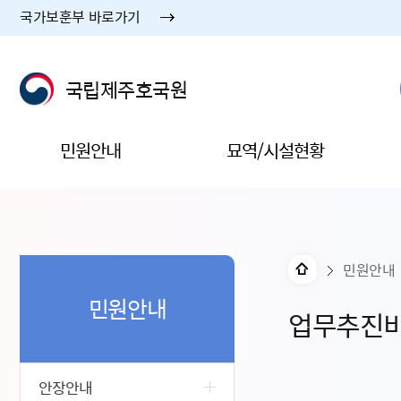
국가보훈부 바로가기
국립제주호국원
민원안내
묘역/시설현황
민원안내
민원안내
업무추진
안장안내