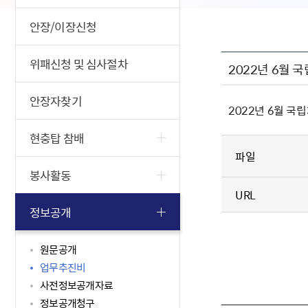
안장/이장신청
위패신청 및 심사절차
2022년 6월
안장자찾기
2022년 6월 
현충탑 참배
파일
봉사활동
URL
정보공개
원문공개
업무추진비
사전정보공개자료
정보공개청구