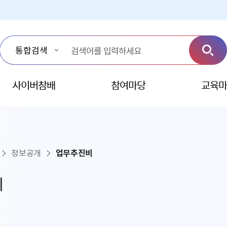
사이버참배
참여마당
교육마
정보공개
업무추진비
비