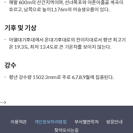
해발 600m의 산간지역이며, 선녀폭포와 아흔아홉골 계곡이
흐르고, 남쪽으로 높이1,176m의 어승생오름이 있다.
기후 및 기상
아열대기후대에서 온대기후대로의 전이지대로서 평년 최고기
온 19.3도, 최저 13.4도로 큰 기온차를 보이지 않는다.
강수
평년 강수량 1502.3mm로 주로 6,7,8,9월에 집중된다.
-->
이용약관
개인정보처리방침
부서별연락처
방문안내
찾아오시는길