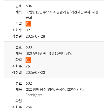
번호
604
제목
국립3.15민주묘지 조경관리원(기간제근로자) 채용
공고
파일
조회수
89
작성일
2026-07-28
번호
603
제목
(8월 무더위 쉼터) 3.15씨네 상영
파일
조회수
76
작성일
2026-07-23
번호
602
제목
셀프 참배 음성(영어, 중국어, 일본어)_For
Foreigners
파일
조회수
254