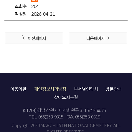
조회수
204
작성일
2026-04-21
이전 페이지
다음 페이지
이용약관
개인정보처리방침
부서별연락처
방문안내
찾아오시는길
(51204) 경남 창원시 마산회원구 3·15성역로 75
TEL. 055)253-9315
FAX. 055)253-0319
Copyright 2020 MARCH 15TH NATIONAL CEMETERY. ALL
RIGHTS RESERVED.