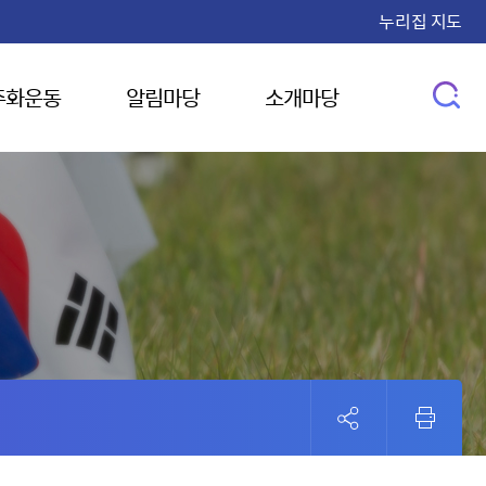
누리집 지도
주화운동
알림마당
소개마당