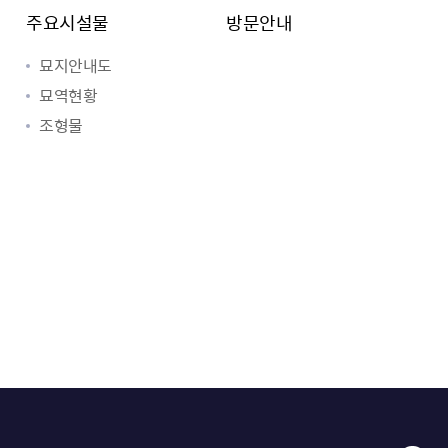
주요시설물
방문안내
묘지안내도
묘역현황
조형물