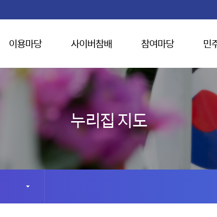
이용마당
사이버참배
참여마당
민
누리집 지도