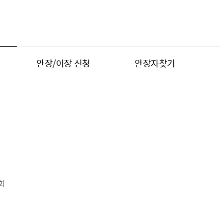
안장/이장 신청
안장자찾기
회