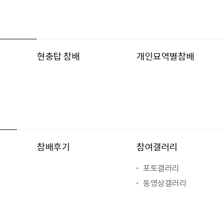
배
현충탑 참배
개인묘역별참배
참배후기
참여갤러리
포토갤러리
동영상갤러리