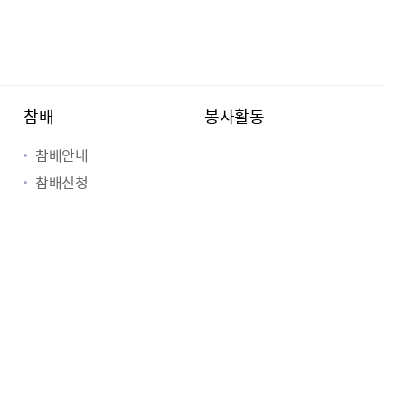
참배
봉사활동
참배안내
참배신청