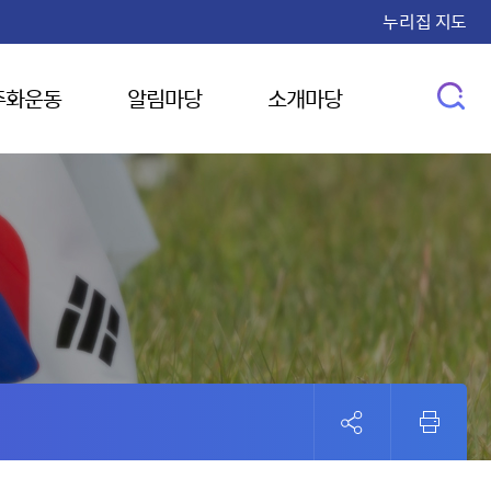
누리집 지도
주화운동
알림마당
소개마당