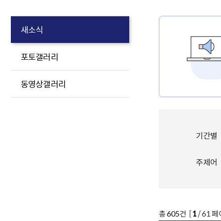
새소식
포토갤러리
동영상갤러리
기간별
주제어
총
605
건 [
1
/ 61 페