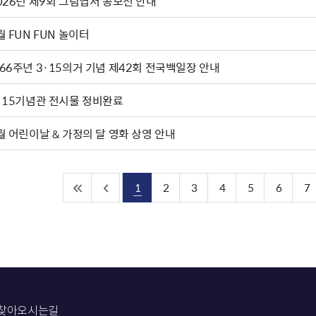
2026년 제9회 그림엽서 공모전 안내
월 FUN FUN 놀이터
66주년 3·15의거 기념 제42회 전국백일장 안내
·15기념관 전시물 정비완료
월 어린이날 & 가정의 달 영화 상영 안내
1
2
3
4
5
6
7
찾아오시는길