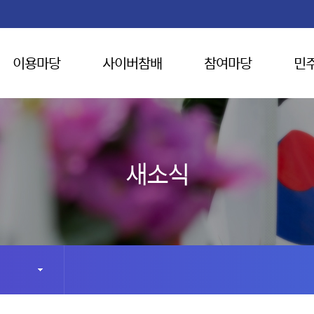
이용마당
사이버참배
참여마당
민
새소식