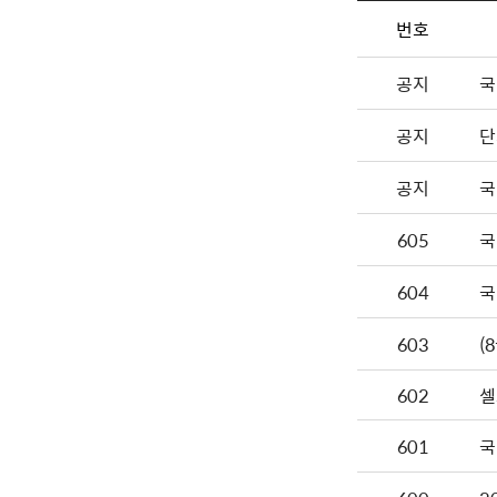
번호
공지
국
공지
단
공지
국
605
국
604
국
603
602
셀
601
국